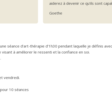
aiderez à devenir ce qu’ils sont capa
Goethe
 une séance d’art-thérapie d’1h30 pendant laquelle je définis avec 
visant à améliorer le ressenti et la confiance en soi.
.
et vendredi.
 pour 10 séances