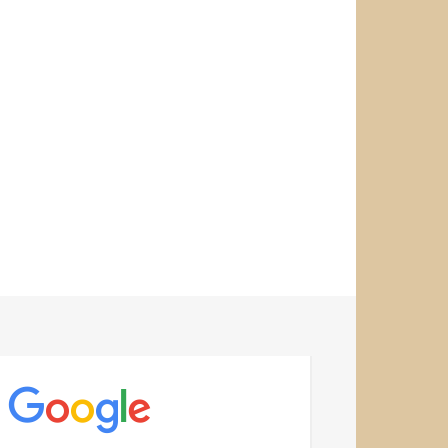
T
rouver les ateliers